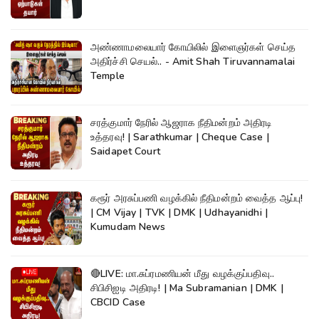
அண்ணாமலையார் கோயிலில் இளைஞர்கள் செய்த
அதிர்ச்சி செயல்.. - Amit Shah Tiruvannamalai
Temple
சரத்குமார் நேரில் ஆஜராக நீதிமன்றம் அதிரடி
உத்தரவு! | Sarathkumar | Cheque Case |
Saidapet Court
கரூர் அரசுப்பணி வழக்கில் நீதிமன்றம் வைத்த ஆப்பு!
| CM Vijay | TVK | DMK | Udhayanidhi |
Kumudam News
🔴LIVE: மா.சுப்ரமணியன் மீது வழக்குப்பதிவு..
சிபிசிஐடி அதிரடி! | Ma Subramanian | DMK |
CBCID Case