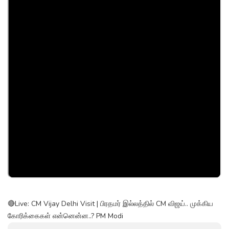
🔴Live: CM Vijay Delhi Visit | பிரதமர் இல்லத்தில் CM விஜய்.. முக்கிய
கோரிக்கைகள் என்னென்ன..? PM Modi