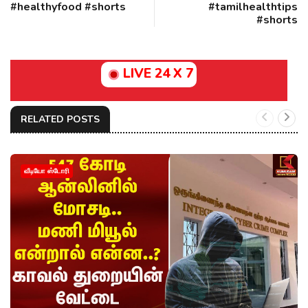
#healthyfood #shorts
#tamilhealthtips
#shorts
LIVE 24 X 7
RELATED POSTS
வீடியோ ஸ்டோரி