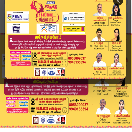
×
Home
வீடியோ ஸ்டோரி
பணம் பறிக்க முதல் மனைவி திட்டம் நடிகர் சரவணன்கு...