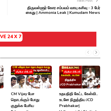
Next Post
திருவள்ளூர் கோர சம்பவம் வாயு கசிவு - 3 பேர்
கைது | Ammonia Leak | Kumudam News
IVE 24 X 7
வீடியோ ஸ்டோரி
வீடியோ ஸ்டோரி
CM Vijay பேச
உதயநிதி கேட்ட கேள்வி..
வ
தொடங்கும் போது
உடனே நிறுத்திய JCD
வ
குறுக்க பேசிய
Prabhakar|
ஆ