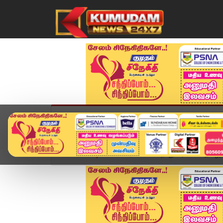
முகப்பு
விளையாட்டு
அண்மை
தமிழ்நாட
Home
வீடியோ ஸ்டோரி
மேகதாது அணை - தமிழ்நாடு