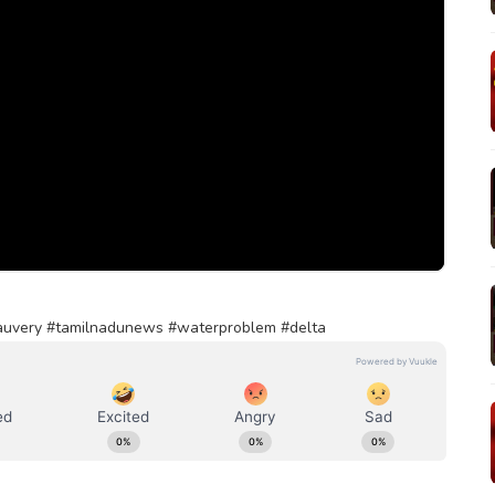
#cauvery #tamilnadunews #waterproblem #delta