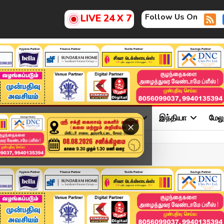
Follow Us On
LIVE 24 X 7
ு
சினிமா
அரசியல்
விளையாட்டு
இந்தியா
மேல
×
 எதிர்ப்பு பின்னணி என்ன?...