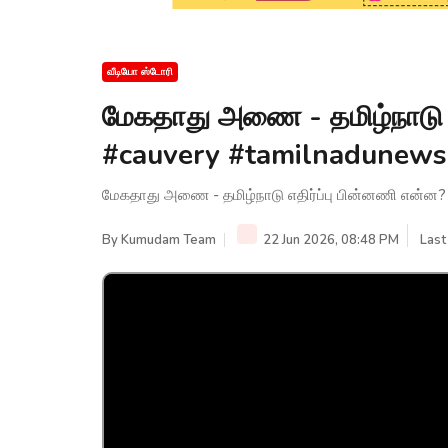
வீடியோ ஸ்டோரி
மேகதாது அணை - தமிழ்நாடு எ
#cauvery #tamilnadunews
மேகதாது அணை - தமிழ்நாடு எதிர்ப்பு பின்னணி என்ன?
By
Kumudam Team
22 Jun 2026, 08:48 PM
Last