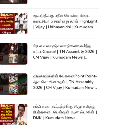
உதயநிதிக்கு பதில் சொன்ன விஜய்..
கடைசியா சொன்னது தான் HighLight
| Vijay | Udhayanidhi | Kumudam
News
பிரபல கலைஞர்களைநினைவுகூர்ந்த
சட்டப்பேரவை! | TN Assembly 2026 |
CM Vijay | Kumudam News |
#shorts
விவசாயிகளின் வேதனைPoint Point-
ஆக சொன்ன உதய் | TN Assembly
2026 | CM Vijay | Kumudam News |
#shorts
எம்.பிக்கள் கூட்டத்திற்கு தி.மு.கவிற்கு
நிபந்தனை.. டென்ஷன் ஆன ஸ்டாலின் |
DMK | Kumudam News