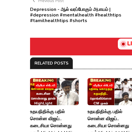
Previous Post
Depression - ஆல் வரப்போகும் அபாயம் |
#depression #mentalhealth #healthtips
#tamilhealthtips #shorts
L
RELATED POSTS
வீடியோ ஸ்டோரி
வீடியோ ஸ்டோரி
உதயநிதிக்கு பதில்
உதயநிதிக்கு பதில்
சொன்ன விஜய்..
சொன்ன விஜய்..
கடைசியா சொன்னது
கடைசியா சொன்னது