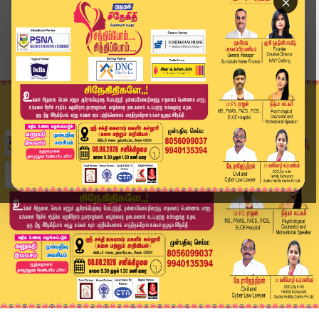
×
Home
வீடியோ ஸ்டோரி
Hyundai அதிகாரிகளை சந்தித்து பேசிய அமைச்சர் கீர...