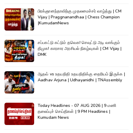
பிரக்ஞானந்தாவிற்கு முதலமைச்சர் வாழ்த்து | CM
Vijay | Praggnanandhaa | Chess Champion
|KumudamNews
சப்பகட்டு கட்டும் தவெக! செவுட்டு அடி வாங்கும்
திமுக! காரசார அரசியல் நிகழ்வுகள் | CM Vijay |
DMK
ஆதவ் vs உதயநிதி உதயநிதிக்கு தைரியம் இருக்க |
Aadhav Arjuna | Udhayanidhi | TNAssembly
Today Headlines - 07 AUG 2026 | 9 மணி
தலைப்புச் செய்திகள் | 9 PM Headlines |
Kumudam News