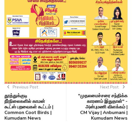
Previous Post
Next Post
தூத்துக்குடி
"முதலமைச்சரை சந்திக்க
நீர்நிலைகளில் காமன்
காரணம் இதுதான்" -
கூட்ஸ் பறவைகள் கூட்டம் |
அன்புமணி விளக்கம் |
Common Coot Birds |
CM Vijay | Anbumani |
Kumudam News
Kumudam News