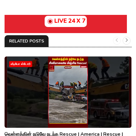
LIVE 24 X 7
RELATED POSTS
வீடியோ ஸ்டோரி
வெள்ளத்தின் நடுவே நடந்த Rescue | America | Rescue |