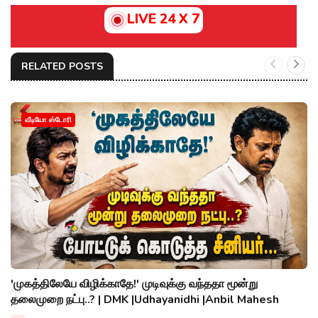
LIVE 24 X 7
RELATED POSTS
வீடியோ ஸ்டோரி
'முகத்திலேயே விழிக்காதே!' முடிவுக்கு வந்ததா மூன்று
தலைமுறை நட்பு..? | DMK |Udhayanidhi |Anbil Mahesh