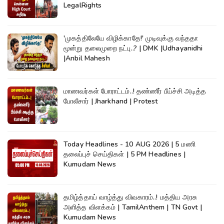
LegalRights
'முகத்திலேயே விழிக்காதே!' முடிவுக்கு வந்ததா
மூன்று தலைமுறை நட்பு..? | DMK |Udhayanidhi
|Anbil Mahesh
மாணவர்கள் போராட்டம்..! தண்ணீர் பீய்ச்சி அடித்த
போலீசார் | Jharkhand | Protest
Today Headlines - 10 AUG 2026 | 5 மணி
தலைப்புச் செய்திகள் | 5 PM Headlines |
Kumudam News
தமிழ்த்தாய் வாழ்த்து விவகாரம்..! மத்திய அரசு
அளித்த விளக்கம் | TamilAnthem | TN Govt |
Kumudam News