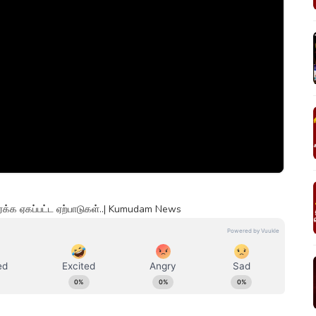
ர்க்க ஏகப்பட்ட ஏற்பாடுகள்..| Kumudam News