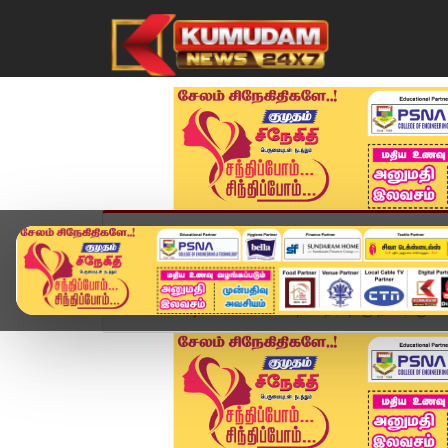
முகப்பு
விளையாட்டு
அண்மை
தமிழ்நாட
Home
வீடியோ ஸ்டோரி
நீட் தேர்வுக்கு தயாராகும்