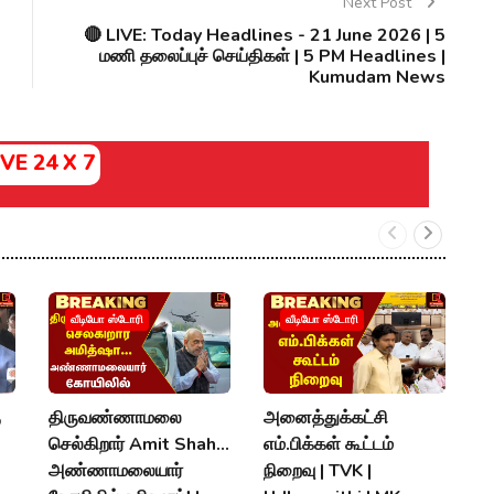
Next Post
🔴 LIVE: Today Headlines - 21 June 2026 | 5
மணி தலைப்புச் செய்திகள் | 5 PM Headlines |
Kumudam News
IVE 24 X 7
வீடியோ ஸ்டோரி
வீடியோ ஸ்டோரி
ு
திருவண்ணாமலை
அனைத்துக்கட்சி
"
செல்கிறார் Amit Shah...
எம்.பிக்கள் கூட்டம்
வ
அண்ணாமலையார்
நிறைவு | TVK |
வ