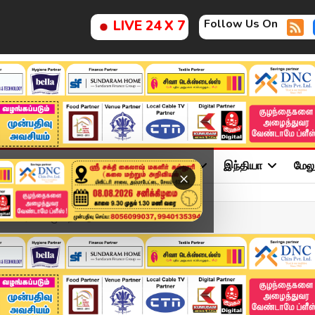
Follow Us On
LIVE 24 X 7
ு
சினிமா
அரசியல்
விளையாட்டு
இந்தியா
மேல
×
 மாணவர்கள்.. முறைகேடுக...