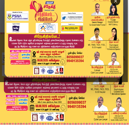
×
Home
வீடியோ ஸ்டோரி
நாங்கள் வந்த ஒரு மாத காலங்களில்..! அமைச்சர் கீர...