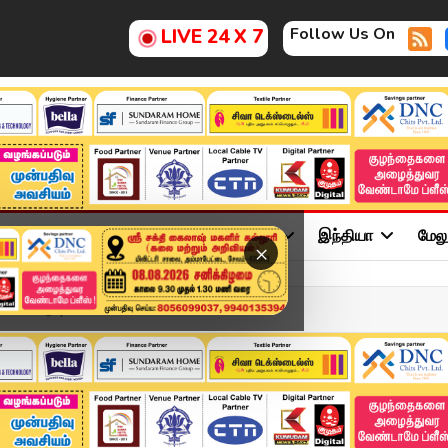
Follow Us On
LIVE 24 X 7
ு
சினிமா
அரசியல்
விளையாட்டு
இந்தியா
மேல
×
 வெளியீடு | Ammonia Lea...