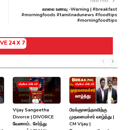
Next Post
காலை உணவு -Warning | #breakfast
#morningfoods #tamilnadunews #foodtips
#morningfoodtips
IVE 24 X 7
வீடியோ ஸ்டோரி
வீடியோ ஸ்டோரி
Vijay Sangeetha
பிரக்ஞானந்தாவிற்கு
சப
Divorce | DIVORCE
முதலமைச்சர் வாழ்த்து |
செ
வேணாம்.. சேர்ந்து
CM Vijay |
த