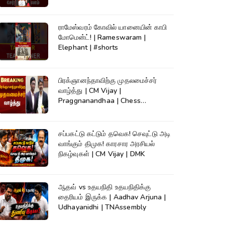
ராமேஸ்வரம் கோவில் யானையின் காபி
மோமென்ட்! | Rameswaram |
Elephant | #shorts
பிரக்ஞானந்தாவிற்கு முதலமைச்சர்
வாழ்த்து | CM Vijay |
Praggnanandhaa | Chess
Champion |KumudamNews
சப்பகட்டு கட்டும் தவெக! செவுட்டு அடி
வாங்கும் திமுக! காரசார அரசியல்
நிகழ்வுகள் | CM Vijay | DMK
ஆதவ் vs உதயநிதி உதயநிதிக்கு
தைரியம் இருக்க | Aadhav Arjuna |
Udhayanidhi | TNAssembly