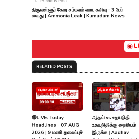
Previous Post
திருவள்ளூர் கோர சம்பவம் வாயு கசிவு - 3 பேர்
கைது | Ammonia Leak | Kumudam News
L
RELATED POSTS
வீடியோ ஸ்டோரி
வீடியோ ஸ்டோரி
🔴LIVE: Today
ஆதவ் vs உதயநிதி
Headlines - 07 AUG
உதயநிதிக்கு தைரியம்
2026 | 9 மணி தலைப்புச்
இருக்க | Aadhav