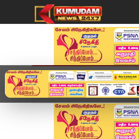
முகப்பு
விளையாட்டு
அண்மை
தமிழ்நாட
Home
வீடியோ ஸ்டோரி
வாயு கசிவு விவகாரம்: FIR