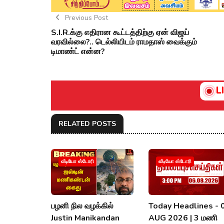
Previous Post
S.I.R.க்கு எதிரான கூட்டத்திற்கு ஏன் விஜய்
வரவில்லை?.. டெல்லியிடம் ராமதாஸ் வைக்கும்
டிமாண்ட் என்ன?
L
RELATED POSTS
வீடியோ ஸ்டோரி
வீடியோ ஸ்டோரி
பழனி நில வழக்கில்
Today Headlines - 
Justin Manikandan
AUG 2026 | 3 மணி