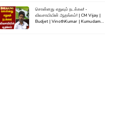
சொன்னது எதுவும் நடக்கல! -
விவசாயியின் ஆதங்கம்! | CM Vijay |
Budjet | VinothKumar | Kumudam
News