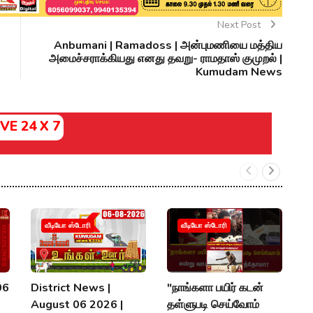
Next Post
Anbumani | Ramadoss | அன்புமணியை மத்திய
அமைச்சராக்கியது எனது தவறு- ராமதாஸ் குமுறல் |
Kumudam News
IVE 24 X 7
வீடியோ ஸ்டோரி
வீடியோ ஸ்டோரி
06
District News |
"நாங்களா பயிர் கடன்
7
August 06 2026 |
தள்ளுபடி செய்வோம்
க