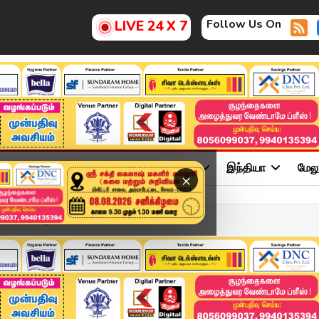
Follow Us On
LIVE 24 X 7
ு
சினிமா
அரசியல்
விளையாட்டு
இந்தியா
மேல
×
eadlines | 6 NOVEMBER 202...