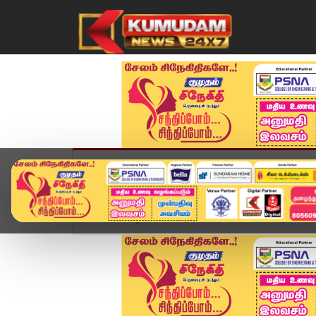
முகப்பு
விளையாட்டு
அண்மை
தமிழ்நாட
Home
வீடியோ ஸ்டோரி
Headlines Now | 8 PM H