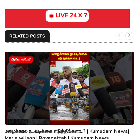
LIVE 24 X 7
RELATED POSTS
வீடியோ ஸ்டோரி
மழைக்கால நடவடிக்கை எடுத்தீங்களா..? | Kumudam News|
Marie wilson | Royapettah | Kumudam News