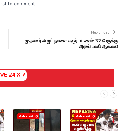
Next Post
முதல்வர் விஜய் நாளை கரூர் பயணம்: 32 பேருக்கு
அரசுப் பணி ஆணை!
IVE 24 X 7
வீடியோ ஸ்டோரி
வீடியோ ஸ்டோரி