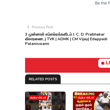
Previous Post
3 முன்னாள் எம்எல்ஏக்களிடம் J. C. D. Prabhakar
விசாரணை..| TVK | ADMK | CM Vijay| Edappadi
Palaniswami
L
RELATED POSTS
வீடியோ ஸ்டோரி
வீடியோ ஸ்டோரி