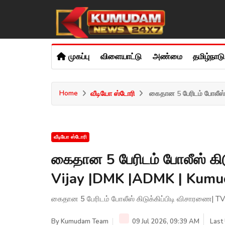
முகப்பு
விளையாட்டு
அண்மை
தமிழ்நாட
Home
வீடியோ ஸ்டோரி
கைதான 5 பேரிடம் போலீஸ் க
வீடியோ ஸ்டோரி
கைதான 5 பேரிடம் போலீஸ் கி
Vijay |DMK |ADMK | Kum
கைதான 5 பேரிடம் போலீஸ் கிடுக்கிப்பிடி விசாரணை|
By
Kumudam Team
09 Jul 2026, 09:39 AM
Last