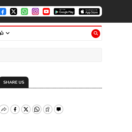
ும்
SHARE US