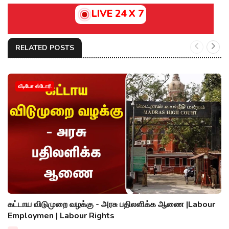
LIVE 24 X 7
RELATED POSTS
வீடியோ ஸ்டோரி
கட்டாய விடுமுறை வழக்கு - அரசு பதிலளிக்க ஆணை |Labour
Employmen | Labour Rights