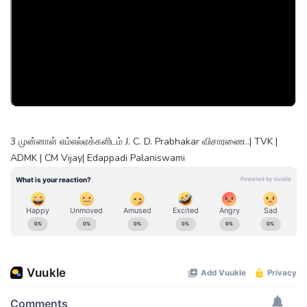
3 முன்னாள் எம்எல்ஏக்களிடம் J. C. D. Prabhakar விசாரணை..| TVK |
ADMK | CM Vijay| Edappadi Palaniswami