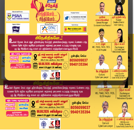
×
Home
வீடியோ ஸ்டோரி
மூதாட்டியின் காதுகளை அறுத்த கொடூரன் | Ranipet |...