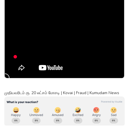
முதியவரிடம் ரூ. 20 லட்சம் மோசடி | Kovai | Fraud | Kumudam News