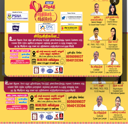
×
Home
வீடியோ ஸ்டோரி
முதியவரிடம் ரூ. 20 லட்சம் மோசடி | Kovai | Fraud...