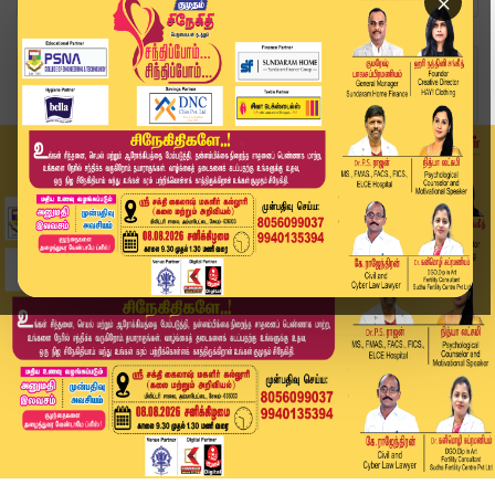
×
Home
வீடியோ ஸ்டோரி
'ஒரு கடை மூடுனா பின்னாடியே 4 கடை துறக்குறாங்க.....