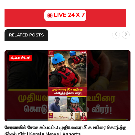
LIVE 24 X 7
RELATED POSTS
வீடியோ ஸ்டோரி
கேரளாவில் சோக சம்பவம்..! முதியவரை மீட்க உயிரை கொடுத்த
நீச்சல் வீரர் | Kerala News | #shorts