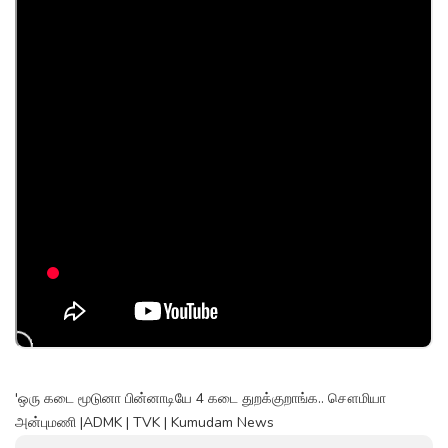
'ஒரு கடை மூடுனா பின்னாடியே 4 கடை துறக்குறாங்க.. சௌமியா
அன்புமணி |ADMK | TVK | Kumudam News