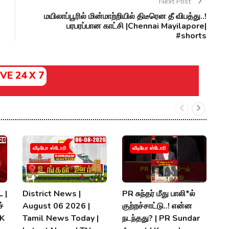
Next Post
மயிலாப்பூரில் மின்மாற்றியில் திடீரென தீ விபத்து..!
பரபரப்பான காட்சி |Chennai Mayilapore|
#shorts
IVE 24 X 7
வீடியோ ஸ்டோரி
வீடியோ ஸ்டோரி
 |
District News |
PR சுந்தர் மீது பாலி*ல்
நி
்
August 06 2026 |
குற்றச்சாட்டு..! என்ன
த
MK
Tamil News Today |
நடந்தது? | PR Sundar
மு