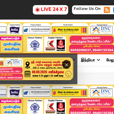
Follow Us On
LIVE 24 X 7
ு
சினிமா
அரசியல்
விளையாட்டு
இந்தியா
மேல
×
- 09 JULY 2026 | 10 மணி ...