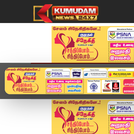
முகப்பு
விளையாட்டு
அண்மை
தமிழ்நாட
Home
வீடியோ ஸ்டோரி
🔴LIVE Today Headlines 