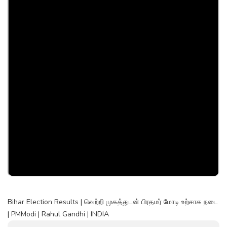
Bihar Election Results | வெற்றி முகத்துடன் பிரதமர் மோடி உற்சாக நடை
| PMModi | Rahul Gandhi | INDIA