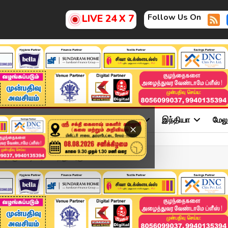
Follow Us On
LIVE 24 X 7
ு
சினிமா
அரசியல்
விளையாட்டு
இந்தியா
மேல
×
ுக்கு கட்டி அணைத்து அஞ்ச...