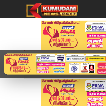
முகப்பு
விளையாட்டு
அண்மை
தமிழ்நாட
Home
வீடியோ ஸ்டோரி
🙏 நண்பனின் தாயார் மறைவ