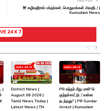
Next Post
🚨 கழிவுநீரால் பக்தர்கள், பொதுமக்கள் அவதி..! |
Kumudam News
IVE 24 X 7
வீடியோ ஸ்டோரி
வீடியோ ஸ்டோரி
 |
District News |
PR சுந்தர் மீது பாலி*ல்
நி
்
August 06 2026 |
குற்றச்சாட்டு..! என்ன
த
MK
Tamil News Today |
நடந்தது? | PR Sundar
மு
Latest News | TN
Arrest | Kumudam
K