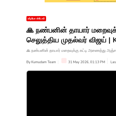
வீடியோ ஸ்டோரி
🙏 நண்பனின் தாயார் மறைவுக
செலுத்திய முதல்வர் விஜய்
🙏 நண்பனின் தாயார் மறைவுக்கு கட்டி அணைத்து அஞ்ச
By
Kumudam Team
31 May 2026, 01:13 PM
Las