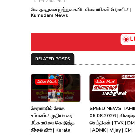
Previous Post
மேகதாதுவை முற்றுகையிட விவசாயிகள் பேரணி..!!|
Kumudam News
L
RELATED POSTS
வீடியோ ஸ்டோரி
வீடியோ ஸ்டோரி
கேரளாவில் சோக
SPEED NEWS TAMIL
சம்பவம்..! முதியவரை
06.08.2026 | விரைவுச
மீட்க உயிரை கொடுத்த
செய்திகள் | TVK | D
நீச்சல் வீரர் | Kerala
| ADMK | Vijay | CM