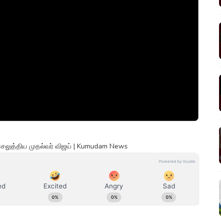
செலுத்திய முதல்வர் விஜய் | Kumudam News