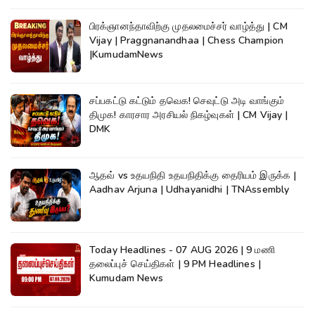
பிரக்ஞானந்தாவிற்கு முதலமைச்சர் வாழ்த்து | CM
Vijay | Praggnanandhaa | Chess Champion
|KumudamNews
சப்பகட்டு கட்டும் தவெக! செவுட்டு அடி வாங்கும்
திமுக! காரசார அரசியல் நிகழ்வுகள் | CM Vijay |
DMK
ஆதவ் vs உதயநிதி உதயநிதிக்கு தைரியம் இருக்க |
Aadhav Arjuna | Udhayanidhi | TNAssembly
Today Headlines - 07 AUG 2026 | 9 மணி
தலைப்புச் செய்திகள் | 9 PM Headlines |
Kumudam News