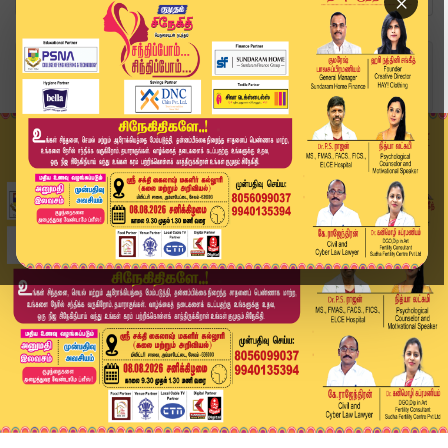
×
Home
வீடியோ ஸ்டோரி
🏛️ தேமுதிக மாவட்டச் செயலாளர்கள் ஆலோசனை கூட்டம்....