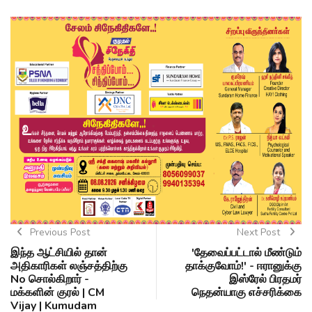
Previous Post
Next Post
இந்த ஆட்சியில் தான்
'தேவைப்பட்டால் மீண்டும்
அதிகாரிகள் லஞ்சத்திற்கு
தாக்குவோம்!' - ஈரானுக்கு
No சொல்கிறார் -
இஸ்ரேல் பிரதமர்
மக்களின் குரல் | CM
நெதன்யாகு எச்சரிக்கை
Vijay | Kumudam