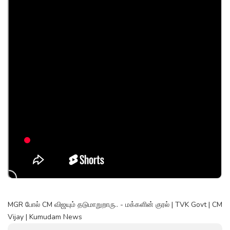
MGR போல் CM விஜயும் தடுமாறுறாரு.. - மக்களின் குரல் | TVK Govt | CM
Vijay | Kumudam News