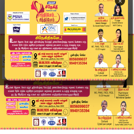
×
Home
வீடியோ ஸ்டோரி
MGR போல் CM விஜயும் தடுமாறுறாரு.. - மக்களின் கு...