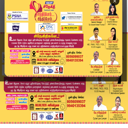
×
Home
வீடியோ ஸ்டோரி
TVK Vijay வெற்றி பெற இதுதான் காரணம்... உடைத்து ...