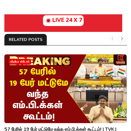
LIVE 24 X 7
RELATED POSTS
வீடியோ ஸ்டோரி
57 பேரில் 19 பேர் மட்டுமே வந்த எம்.பி.க்கள் கூட்டம்! | TVK |