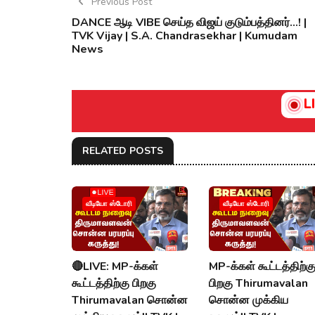
Previous Post
DANCE ஆடி VIBE செய்த விஜய் குடும்பத்தினர்...! |
TVK Vijay | S.A. Chandrasekhar | Kumudam
News
L
RELATED POSTS
வீடியோ ஸ்டோரி
வீடியோ ஸ்டோரி
🔴LIVE: MP-க்கள்
MP-க்கள் கூட்டத்திற்க
கூட்டத்திற்கு பிறகு
பிறகு Thirumavalan
Thirumavalan சொன்ன
சொன்ன முக்கிய