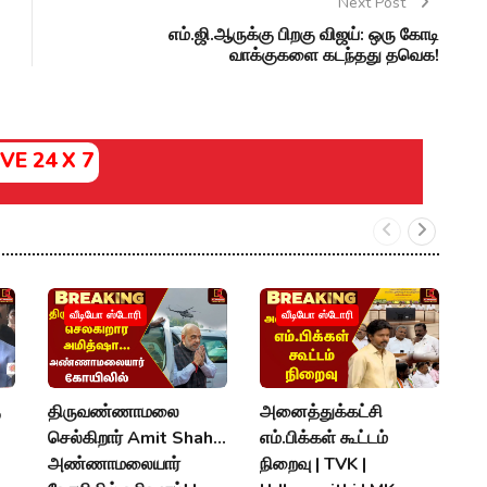
Next Post
எம்.ஜி.ஆருக்கு பிறகு விஜய்: ஒரு கோடி
வாக்குகளை கடந்தது தவெக!
IVE 24 X 7
வீடியோ ஸ்டோரி
வீடியோ ஸ்டோரி
ு
திருவண்ணாமலை
அனைத்துக்கட்சி
"
செல்கிறார் Amit Shah...
எம்.பிக்கள் கூட்டம்
வ
அண்ணாமலையார்
நிறைவு | TVK |
வ