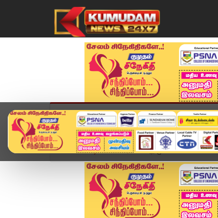
முகப்பு
விளையாட்டு
அண்மை
தமிழ்நாட
Home
வீடியோ ஸ்டோரி
அதிமுக கோட்டையை கைப்பற்ற