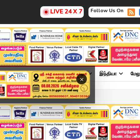
Follow Us On
LIVE 24 X 7
ு
சினிமா
அரசியல்
விளையாட்டு
இந்தியா
மேல
×
ிய காங்., வேட்பாளர்..! ...