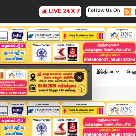
Follow Us On
LIVE 24 X 7
ு
சினிமா
அரசியல்
விளையாட்டு
இந்தியா
மேல
×
 2026 | Tamil News Today...