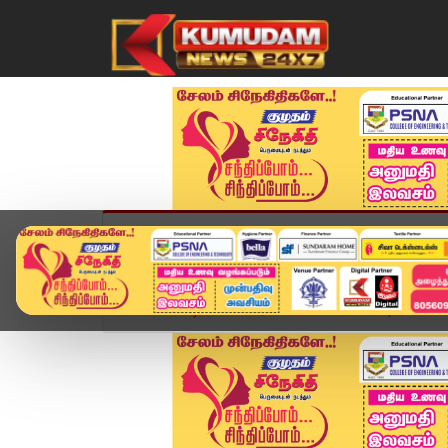
முகப்பு
விளையாட்டு
அண்மை
தமிழ்நாட
Home
வீடியோ ஸ்டோரி
District News | June 25