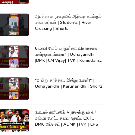
ஆபத்தான முறையில் ஆற்றை கடக்கும்
மாணவர்கள் | Students | River
Crossing | Shorts
6 மணி நேரம் யாருன்னா விசாரணை
பண்ணுவாங்களா? | Udhayanidhi
|DMK| CM Vijay| TVK | Kumudam
News #shorts
"அன்று தாத்தா... இன்று பேரன்!" |
Udhayanidhi | Karunanidhi | Shorts
போயஸ் கார்டனில் Vijay-க்கு வீடு..?
அம்மா போட்ட தடை! தோப்பு EXIT..
DMK அப்செட் | ADMK |TVK | EPS