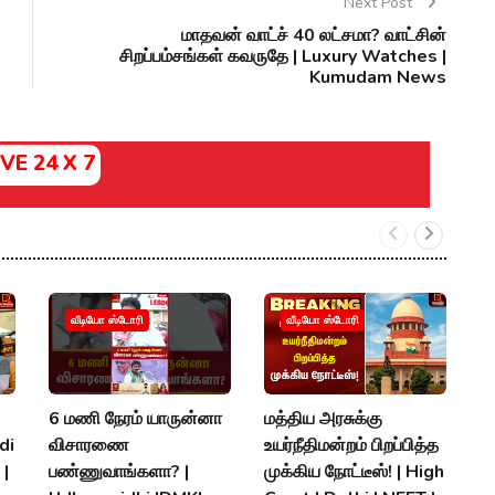
Next Post
மாதவன் வாட்ச் 40 லட்சமா? வாட்சின்
சிறப்பம்சங்கள் கவருதே | Luxury Watches |
Kumudam News
IVE 24 X 7
S
வீடியோ ஸ்டோரி
வீடியோ ஸ்டோரி
அ
ப
ரக
6 மணி நேரம் யாருன்னா
மத்திய அரசுக்கு
A
di
விசாரணை
உயர்நீதிமன்றம் பிறப்பித்த
K
 |
பண்ணுவாங்களா? |
முக்கிய நோட்டீஸ்! | High