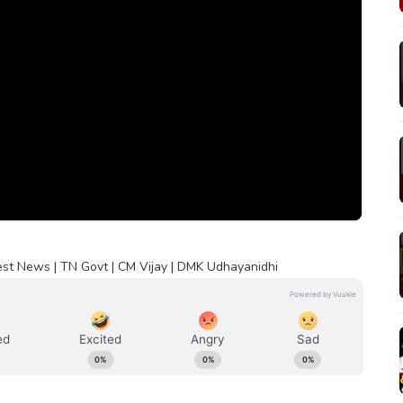
test News | TN Govt | CM Vijay | DMK Udhayanidhi