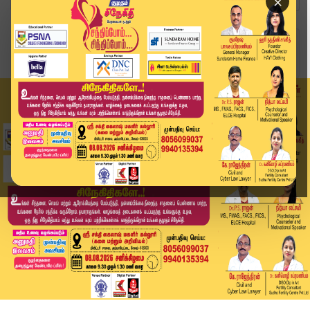
×
Home
வீடியோ ஸ்டோரி
BREAKING | பிரதமர் மோடிக்கு முதலமைச்சர் விஜய் ம...