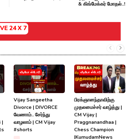
& கிங்மேக்கர் மோதல்..!
IVE 24 X 7
வீடியோ ஸ்டோரி
வீடியோ ஸ்டோரி
Vijay Sangeetha
பிரக்ஞானந்தாவிற்கு
சப
Divorce | DIVORCE
முதலமைச்சர் வாழ்த்து |
செ
வேணாம்.. சேர்ந்து
CM Vijay |
த
 |
வாழலாம் | CM Vijay
Praggnanandhaa |
நி
ts
#shorts
Chess Champion
D
|KumudamNews