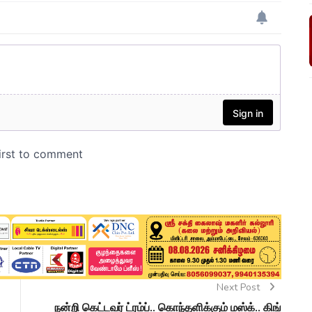
Next Post
நன்றி கெட்டவர் ட்ரம்ப்.. கொந்தளிக்கும் மஸ்க்.. கிங்