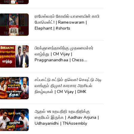
ராமேஸ்வரம் கோவில் யானையின் காபி
மோமென்ட்! | Rameswaram |
Elephant | #shorts
பிரக்ஞானந்தாவிற்கு முதலமைச்சர்
வாழ்த்து | CM Vijay |
Praggnanandhaa | Chess
Champion |KumudamNews
சப்பகட்டு கட்டும் தவெக! செவுட்டு அடி
வாங்கும் திமுக! காரசார அரசியல்
நிகழ்வுகள் | CM Vijay | DMK
ஆதவ் vs உதயநிதி உதயநிதிக்கு
தைரியம் இருக்க | Aadhav Arjuna |
Udhayanidhi | TNAssembly