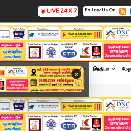
Follow Us On
LIVE 24 X 7
ு
சினிமா
அரசியல்
விளையாட்டு
இந்தியா
மேல
×
ுடன் செயல்பட கூடாது" - ...