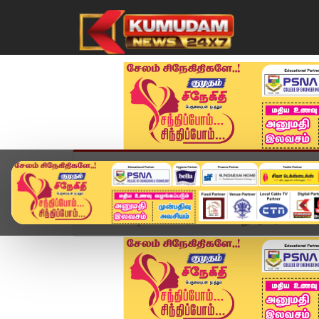
முகப்பு
விளையாட்டு
அண்மை
தமிழ்நாட
Home
வீடியோ ஸ்டோரி
"காவல்துறை அரசியல் சார்ப