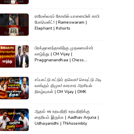
ராமேஸ்வரம் கோவில் யானையின் காபி
மோமென்ட்! | Rameswaram |
Elephant | #shorts
பிரக்ஞானந்தாவிற்கு முதலமைச்சர்
வாழ்த்து | CM Vijay |
Praggnanandhaa | Chess
Champion |KumudamNews
சப்பகட்டு கட்டும் தவெக! செவுட்டு அடி
வாங்கும் திமுக! காரசார அரசியல்
நிகழ்வுகள் | CM Vijay | DMK
ஆதவ் vs உதயநிதி உதயநிதிக்கு
தைரியம் இருக்க | Aadhav Arjuna |
Udhayanidhi | TNAssembly