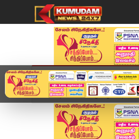
முகப்பு
விளையாட்டு
அண்மை
தமிழ்நாட
Home
வீடியோ ஸ்டோரி
ஈமு கோழி மோசடி.. உரிமைய