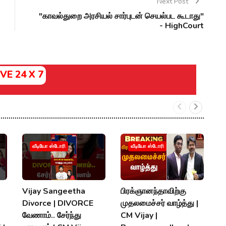
Next Post
"காவல்துறை அரசியல் சார்புடன் செயல்பட கூடாது"
- HighCourt
IVE 24 X 7
வீடியோ ஸ்டோரி
வீடியோ ஸ்டோரி
Vijay Sangeetha
பிரக்ஞானந்தாவிற்கு
சப
Divorce | DIVORCE
முதலமைச்சர் வாழ்த்து |
செ
வேணாம்.. சேர்ந்து
CM Vijay |
த