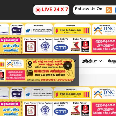
Follow Us On
LIVE 24 X 7
ு
சினிமா
அரசியல்
விளையாட்டு
இந்தியா
மேல
×
ாளருக்கு 10 ஆண்டு சிறை |...