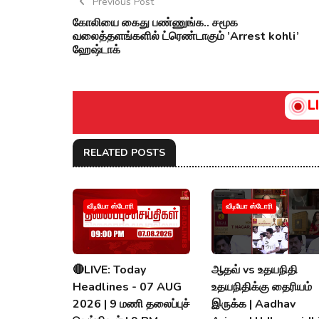
Previous Post
கோலியை கைது பண்ணுங்க.. சமூக
வலைத்தளங்களில் ட்ரெண்டாகும் ’Arrest kohli’
ஹேஷ்டாக்
L
RELATED POSTS
வீடியோ ஸ்டோரி
வீடியோ ஸ்டோரி
🔴LIVE: Today
ஆதவ் vs உதயநிதி
Headlines - 07 AUG
உதயநிதிக்கு தைரியம்
2026 | 9 மணி தலைப்புச்
இருக்க | Aadhav