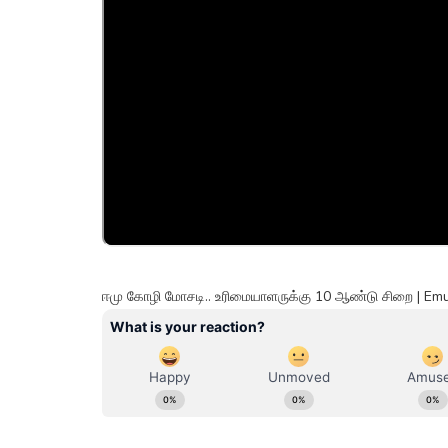
ஈமு கோழி மோசடி.. உரிமையாளருக்கு 10 ஆண்டு சிறை | Em