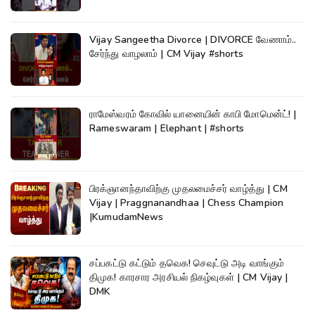
Vijay Sangeetha Divorce | DIVORCE வேணாம்..
சேர்ந்து வாழலாம் | CM Vijay #shorts
ராமேஸ்வரம் கோவில் யானையின் காபி மோமென்ட்! |
Rameswaram | Elephant | #shorts
பிரக்ஞானந்தாவிற்கு முதலமைச்சர் வாழ்த்து | CM
Vijay | Praggnanandhaa | Chess Champion
|KumudamNews
சப்பகட்டு கட்டும் தவெக! செவுட்டு அடி வாங்கும்
திமுக! காரசார அரசியல் நிகழ்வுகள் | CM Vijay |
DMK