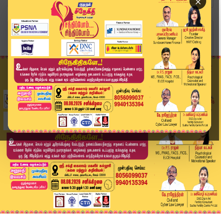
×
Home
வீடியோ ஸ்டோரி
Karur Stampede | அரசியல் வரலாற்றில் நடைபெறாத து...