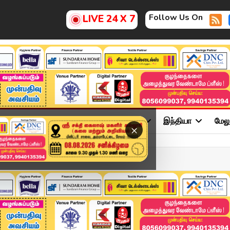
Follow Us On
LIVE 24 X 7
ு
சினிமா
அரசியல்
விளையாட்டு
இந்தியா
மேல
×
 மரணம்- EPS கண்டனம்