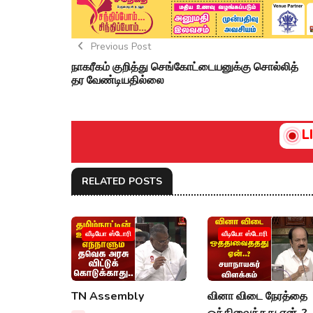
Previous Post
நாகரீகம் குறித்து செங்கோட்டையனுக்கு சொல்லித்
தர வேண்டியதில்லை
L
RELATED POSTS
வீடியோ ஸ்டோரி
வீடியோ ஸ்டோரி
TN Assembly
வினா விடை நேரத்தை