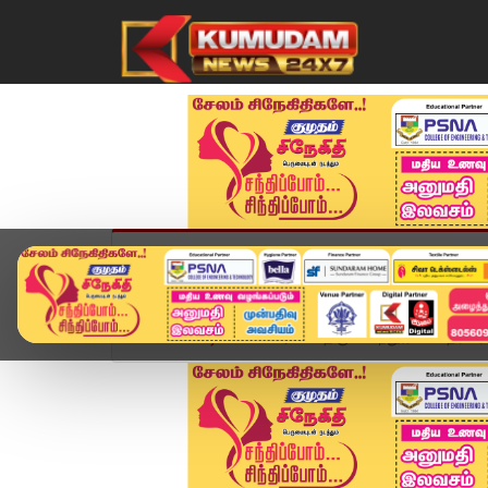
முகப்பு
விளையாட்டு
அண்மை
தமிழ்நாட
Home
வீடியோ ஸ்டோரி
திருச்செந்தூரில் பக்தர்