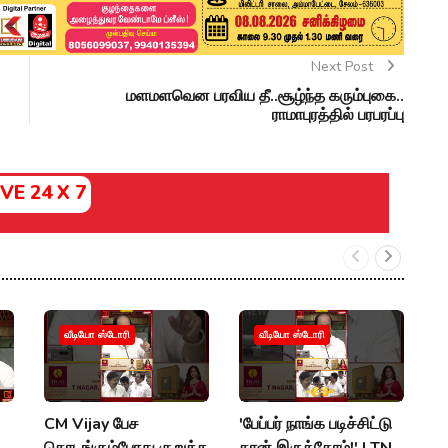
Next Post
மளமளவென பரவிய தீ..சூழ்ந்த கரும்புகை..
ராமாபுரத்தில் பரபரப்பு
IVE 24 X 7
A
வீடியோ ஸ்டோரி
வீடியோ ஸ்டோரி
K
ப
T
CM Vijay பேச
'பேப்பர் நாங்க படிச்சிட்டு
S