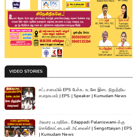
VIDEO STORIES
சட்டசபையில் EPS பேச்சு.. உடனே இடை நிறுத்திய
சபாநாயகர் | EPS | Speaker | Kumudam News
அவசர படாதீங்க.. Edappadi Palaniswami-க்கு
செங்கோட்டையன் அட்வைஸ்! | Sengottaiyan | EPS
| Kumudam News