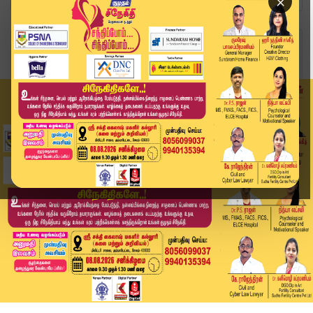
×
Home
வீடியோ ஸ்டோரி
Champions Trophy Match: Varun Chakaravarthy-யின...