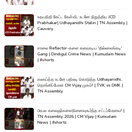
உதயநிதி கேட்ட கேள்வி.. உடனே நிறுத்திய JCD
Prabhakar| Udhayanidhi Stalin | TN Assembly |
Cauvery
சாலை Reflector-களை களவாடிய 'தில்லாலங்கடி'
Gang | Dindigul Crime News | Kumudam News
| #shorts
கலாய்த்த உடனே பதிலடி கொடுத்த Udhayanidhi..
தொங்கிப்போன CM Vijay முகம்! | TVK vs DMK |
TN Assembly
பிரபல கலைஞர்களைநினைவுகூர்ந்த சட்டப்பேரவை! |
TN Assembly 2026 | CM Vijay | Kumudam
News | #shorts