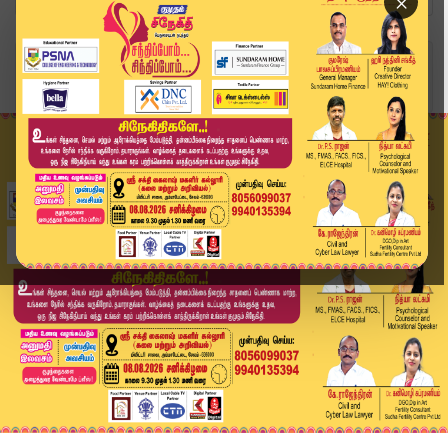
×
Home
வீடியோ ஸ்டோரி
கப்பு முக்கியம் பிகிலு.. தயார் நிலையில் மாணவர்கள்