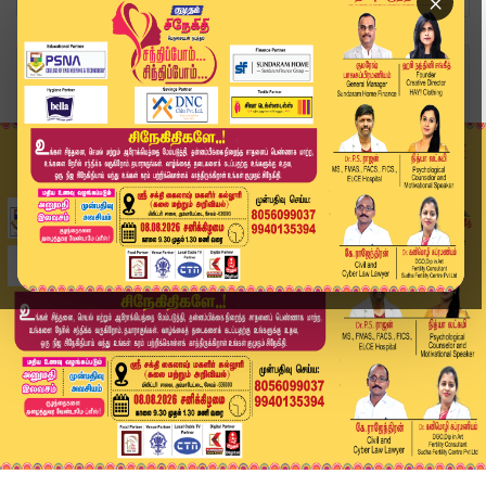
×
Home
வீடியோ ஸ்டோரி
தனித் தொகுதிகளில் யார் போட்டியிட முடியும் ? | C...