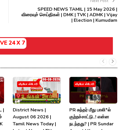
Next Post
SPEED NEWS TAMIL | 15 May 2026 |
விரைவுச் செய்திகள் | DMK | TVK | ADMK | Vijay
| Election | Kumudam
IVE 24 X 7
வீடியோ ஸ்டோரி
வீடியோ ஸ்டோரி
 |
District News |
PR சுந்தர் மீது பாலி*ல்
நி
்
August 06 2026 |
குற்றச்சாட்டு..! என்ன
த
MK
Tamil News Today |
நடந்தது? | PR Sundar
மு