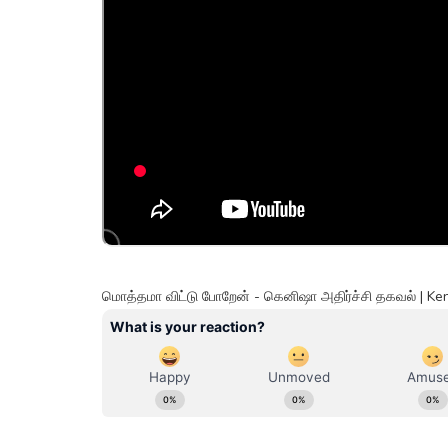
மொத்தமா விட்டு போறேன் - கெனிஷா அதிர்ச்சி தகவல் | K