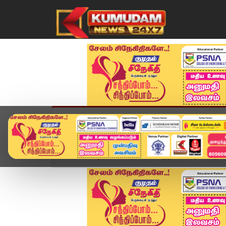
முகப்பு
விளையாட்டு
அண்மை
தமிழ்நாட
Home
வீடியோ ஸ்டோரி
மொத்தமா விட்டு போறேன் -