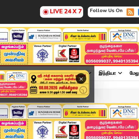
Follow Us On
LIVE 24 X 7
ு
சினிமா
அரசியல்
விளையாட்டு
இந்தியா
மேல
×
 கெனிஷா அதிர்ச்சி தகவல் ...