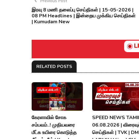
Previous Post
இரவு 8 மணி தலைப்பு செய்திகள் | 15-05-2026 |
08 PM Headlines | இன்றைய முக்கிய செய்திகள்
| Kumudam New
L
RELATED POSTS
வீடியோ ஸ்டோரி
வீடியோ ஸ்டோரி
கேரளாவில் சோக
SPEED NEWS TAMIL
சம்பவம்..! முதியவரை
06.08.2026 | விரைவுச
மீட்க உயிரை கொடுத்த
செய்திகள் | TVK | D