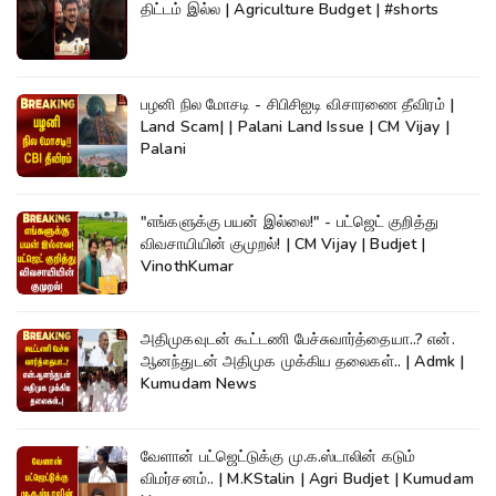
திட்டம் இல்ல | Agriculture Budget | #shorts
பழனி நில மோசடி - சிபிசிஐடி விசாரணை தீவிரம் |
Land Scam| | Palani Land Issue | CM Vijay |
Palani
"எங்களுக்கு பயன் இல்லை!" - பட்ஜெட் குறித்து
விவசாயியின் குமுறல்! | CM Vijay | Budjet |
VinothKumar
அதிமுகவுடன் கூட்டணி பேச்சுவார்த்தையா..? என்.
ஆனந்துடன் அதிமுக முக்கிய தலைகள்.. | Admk |
Kumudam News
வேளான் பட்ஜெட்டுக்கு மு.க.ஸ்டாலின் கடும்
விமர்சனம்.. | M.KStalin | Agri Budjet | Kumudam