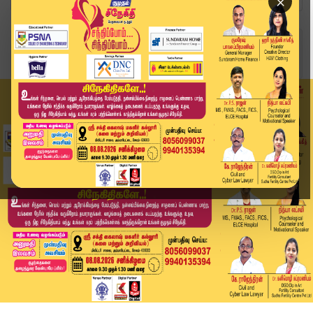
×
Home
வீடியோ ஸ்டோரி
BREAKING : முதல்வர் விஜய்க்கு இடியை இறக்கிய உய...