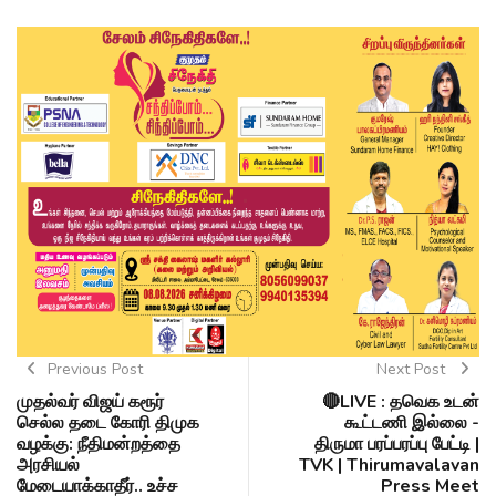
Previous Post
Next Post
முதல்வர் விஜய் கரூர்
🔴LIVE : தவெக உடன்
செல்ல தடை கோரி திமுக
கூட்டணி இல்லை -
வழக்கு: நீதிமன்றத்தை
திருமா பரப்பரப்பு பேட்டி |
அரசியல்
TVK | Thirumavalavan
மேடையாக்காதீர்.. உச்ச
Press Meet