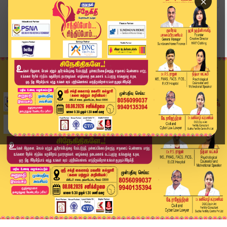
×
Home
வீடியோ ஸ்டோரி
தேவையை அறிந்து செய்ய வேண்டும் - லெஜன்ட் சரவணன் ...