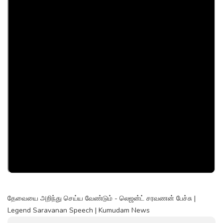
தேவையை அறிந்து செய்ய வேண்டும் - லெஜன்ட் சரவணன் பேச்சு |
Legend Saravanan Speech | Kumudam News