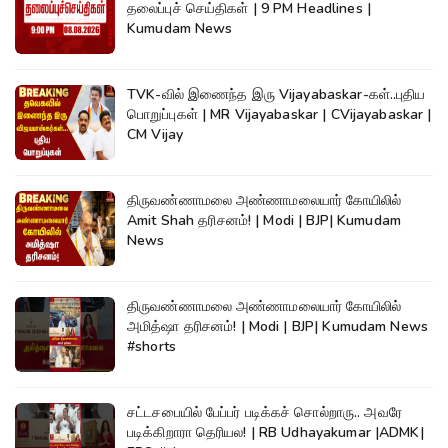
தலைப்புச் செய்திகள் | 9 PM Headlines |
Kumudam News
TVK-வில் இணைந்த இரு Vijayabaskar-கள்..புதிய
பொறுப்புகள் | MR Vijayabaskar | CVijayabaskar |
CM Vijay
திருவண்ணாமலை அண்ணாமலையார் கோயிலில்
Amit Shah தரிசனம்! | Modi | BJP| Kumudam
News
திருவண்ணாமலை அண்ணாமலையார் கோயிலில்
அமித்ஷா தரிசனம்! | Modi | BJP| Kumudam News
#shorts
சட்டசபையில் பேப்பர் படிக்கச் சொல்றாரு.. அவரே
படிக்கிறாரா தெரியல! | RB Udhayakumar |ADMK|