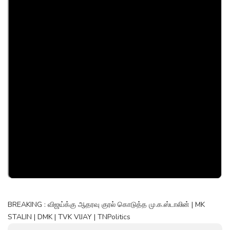
BREAKING : விஜய்க்கு ஆதரவு குரல் கொடுத்த மு.க.ஸ்டாலின் | MK
STALIN | DMK | TVK VIJAY | TNPolitics