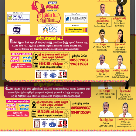
×
Home
வீடியோ ஸ்டோரி
BREAKING : விஜய்க்கு ஆதரவு குரல் கொடுத்த மு.க.ஸ...