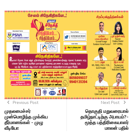
Previous Post
Next Post
முதலமைச்சர்
தொகுதி மறுவரையால்
முன்மொழிந்த முக்கிய
தமிழ்நாட்டிற்கு அபாயம்?-
தீர்மானங்கள் - முழு
மூத்த பத்திரிகையாளர்
வீடியோ
மாலன் பதில்