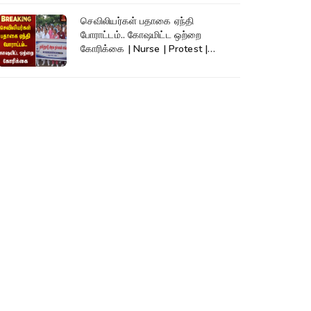
செவிலியர்கள் பதாகை ஏந்தி
போராட்டம்.. கோஷமிட்ட ஒற்றை
கோரிக்கை | Nurse | Protest |
Kumudam News