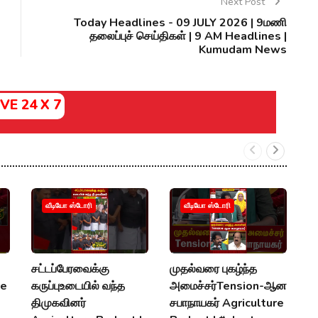
Next Post
Today Headlines - 09 JULY 2026 | 9மணி
தலைப்புச் செய்திகள் | 9 AM Headlines |
Kumudam News
IVE 24 X 7
வீடியோ ஸ்டோரி
வீடியோ ஸ்டோரி
சட்டப்பேரவைக்கு
முதல்வரை புகழ்ந்த
எ
re
கருப்புஉடையில் வந்த
அமைச்சர்Tension-ஆன
பி
திமுகவினர்
சபாநாயகர் Agriculture
எல