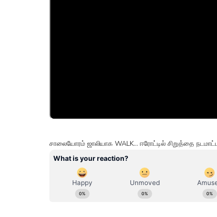
சாலையோரம் ஜாலியாக WALK... ஈரோட்டில் சிறுத்தை நடமாட்ட