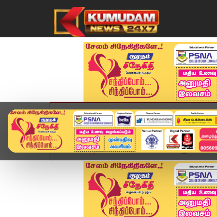
முகப்பு
விளையாட்டு
அண்மை
தமிழ்நாட
Home
வீடியோ ஸ்டோரி
சாலையோரம் ஜாலியாக WALK.