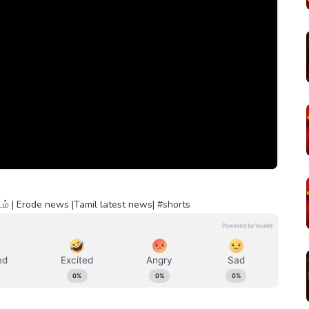
ம் | Erode news |Tamil latest news| #shorts