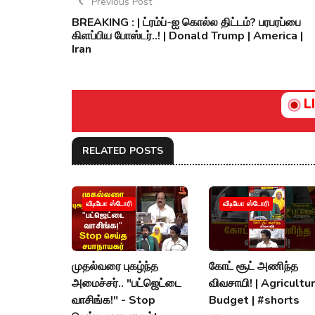
Previous Post
BREAKING : | ட்ரம்ப்-ஐ கொல்ல திட்டம்? பரபரப்பை
கிளப்பிய போஸ்டர்..! | Donald Trump | America |
Iran
L
RELATED POSTS
வீடியோ ஸ்டோரி
வீடியோ ஸ்டோரி
முதல்வரை புகழ்ந்த
கோட் சூட் அணிந்த
அமைச்சர்.. "பட்ஜெட்டை
விவசாயி! | Agricultu
வாசிங்க!" - Stop
Budget | #shorts