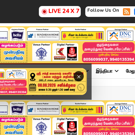
Follow Us On
LIVE 24 X 7
ு
சினிமா
அரசியல்
விளையாட்டு
இந்தியா
மேல
×
.. ஈரோட்டில் சிறுத்தை நட...