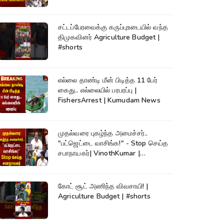
சட்டப்பேரவைக்கு கருப்புஉடையில் வந்த
திமுகவினர் Agriculture Budget |
#shorts
எல்லை தாண்டி மீன் பிடித்த 11 பேர்
கைது.. எல்லையில் பரபரப்பு |
FishersArrest | Kumudam News
முதல்வரை புகழ்ந்த அமைச்சர்..
"பட்ஜெட்டை வாசிங்க!" - Stop செய்த
சபாநாயகர்| VinothKumar |
Kumudam News
கோட் சூட் அணிந்த விவசாயி! |
Agriculture Budget | #shorts