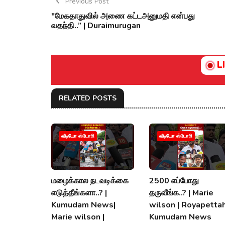
Previous Post
"மேகதாதுவில் அணை கட்டஅனுமதி என்பது
வதந்தி..” | Duraimurugan
L
RELATED POSTS
வீடியோ ஸ்டோரி
வீடியோ ஸ்டோரி
மழைக்கால நடவடிக்கை
2500 எப்போது
எடுத்தீங்களா..? |
தருவீங்க..? | Marie
Kumudam News|
wilson | Royapettah
Marie wilson |
Kumudam News