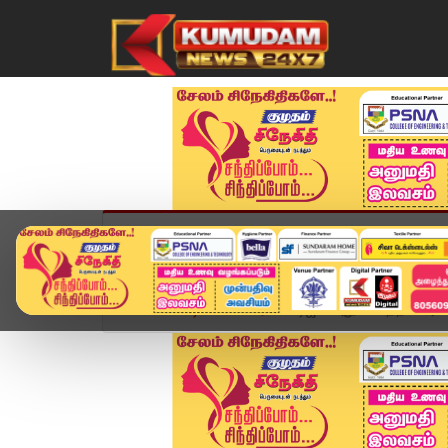
முகப்பு
விளையாட்டு
அண்மை
தமிழ்நாட
Home
வீடியோ ஸ்டோரி
டிஜிபி அலுவலகத்தில் அன