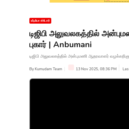
வீடியோ ஸ்டோரி
டிஜிபி அலுவலகத்தில் அன்பு
புகார் | Anbumani
டிஜிபி அலுவலகத்தில் அன்புமணி ஆதரவாளர் வழக்கறிஞர்
By
Kumudam Team
13 Nov 2025, 08:36 PM
Las