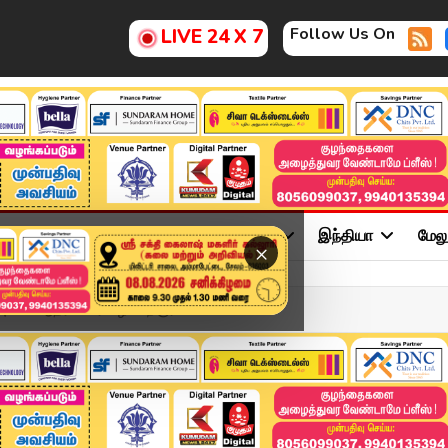
Follow Us On
LIVE 24 X 7
ு
சினிமா
அரசியல்
விளையாட்டு
இந்தியா
மேல
×
்புமணி ஆதரவாளர் வழக்கறிஞர...