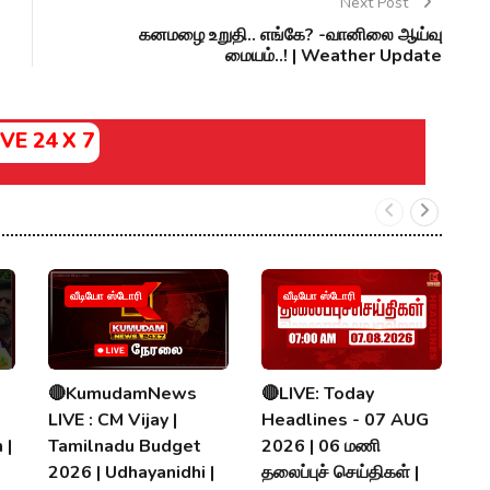
Next Post
கனமழை உறுதி.. எங்கே? -வானிலை ஆய்வு
மையம்..! | Weather Update
IVE 24 X 7
வீடியோ ஸ்டோரி
வீடியோ ஸ்டோரி
🔴KumudamNews
🔴LIVE: Today
K
LIVE : CM Vijay |
Headlines - 07 AUG
N
 |
Tamilnadu Budget
2026 | 06 மணி
T
2026 | Udhayanidhi |
தலைப்புச் செய்திகள் |
C