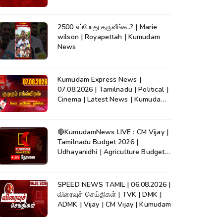
2500 எப்போது தருவீங்க..? | Marie
wilson | Royapettah | Kumudam
News
Kumudam Express News |
07.08.2026 | Tamilnadu | Political |
Cinema | Latest News | Kumudam
News
🔴KumudamNews LIVE : CM Vijay |
Tamilnadu Budget 2026 |
Udhayanidhi | Agriculture Budget |
TVK | DMK
SPEED NEWS TAMIL | 06.08.2026 |
விரைவுச் செய்திகள் | TVK | DMK |
ADMK | Vijay | CM Vijay | Kumudam