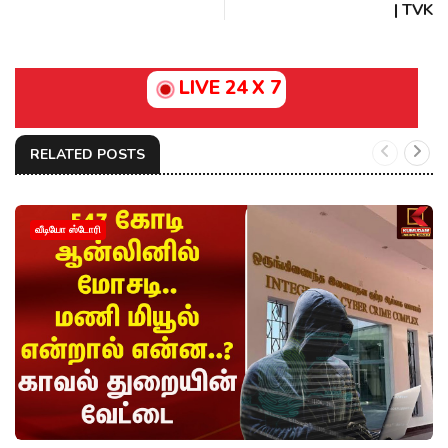
| TVK
LIVE 24 X 7
RELATED POSTS
வீடியோ ஸ்டோரி