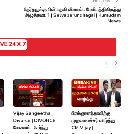
Next Post
தேர்தலுக்கு பின் பதவி விலகல்.. மேலிடத்திலிருந்து
அழுத்தமா..? | Selvaperundhagai | Kumudam
News
IVE 24 X 7
வீடியோ ஸ்டோரி
வீடியோ ஸ்டோரி
Vijay Sangeetha
பிரக்ஞானந்தாவிற்கு
சப
Divorce | DIVORCE
முதலமைச்சர் வாழ்த்து |
செ
வேணாம்.. சேர்ந்து
CM Vijay |
த