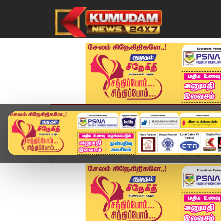
முகப்பு
விளையாட்டு
அண்மை
தமிழ்நாட
Home
வீடியோ ஸ்டோரி
சென்னைக்கு வந்தடைந்த பிர