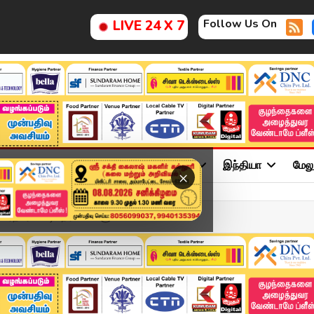
Follow Us On
LIVE 24 X 7
ு
சினிமா
அரசியல்
விளையாட்டு
இந்தியா
மேல
×
தமர் மோடி.. நிர்வாகிகளு...