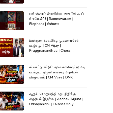
ராமேஸ்வரம் கோவில் யானையின் காபி
மோமென்ட்! | Rameswaram |
Elephant | #shorts
பிரக்ஞானந்தாவிற்கு முதலமைச்சர்
வாழ்த்து | CM Vijay |
Praggnanandhaa | Chess
Champion |KumudamNews
சப்பகட்டு கட்டும் தவெக! செவுட்டு அடி
வாங்கும் திமுக! காரசார அரசியல்
நிகழ்வுகள் | CM Vijay | DMK
ஆதவ் vs உதயநிதி உதயநிதிக்கு
தைரியம் இருக்க | Aadhav Arjuna |
Udhayanidhi | TNAssembly