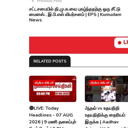
Previous Post
சட்டசபையில் தி.மு.க.வை புகழ்ந்ததற்கு ஒரு சீட்டு
மைனஸ்.. இ.பி.எஸ் விமர்சனம் | EPS | Kumudam
News
L
RELATED POSTS
வீடியோ ஸ்டோரி
வீடியோ ஸ்டோரி
🔴LIVE: Today
ஆதவ் vs உதயநிதி
Headlines - 07 AUG
உதயநிதிக்கு தைரியம்
2026 | 9 மணி தலைப்புச்
இருக்க | Aadhav