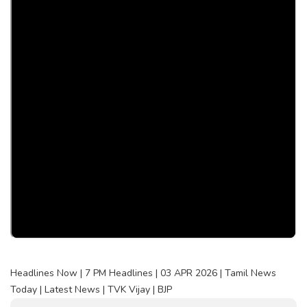
Headlines Now | 7 PM Headlines | 03 APR 2026 | Tamil News
Today | Latest News | TVK Vijay | BJP