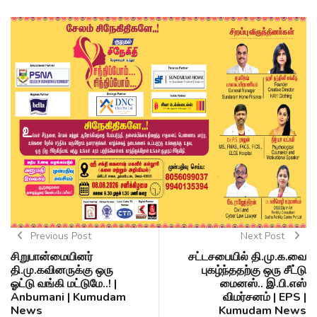
Previous Post
Next Post
சிறுபான்மையினர்
சட்டசபையில் தி.மு.க.வை
தி.மு.கவினருக்கு ஒரு
புகழ்ந்ததற்கு ஒரு சீட்டு
ஓட்டு வங்கி மட்டுமே..! |
மைனஸ்.. இ.பி.எஸ்
Anbumani | Kumudam
விமர்சனம் | EPS |
News
Kumudam News