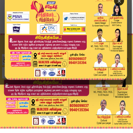
×
Home
வீடியோ ஸ்டோரி
முதலமைச்சருடன் தேமுதிக நிர்வாகிகள் சந்திப்பு | ...