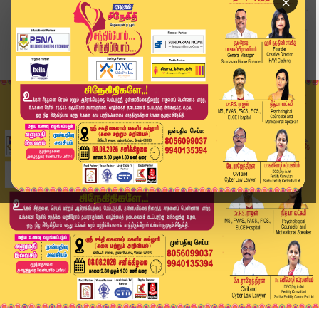
×
Home
வீடியோ ஸ்டோரி
அதிமுக - பாஜக கூட்டணியில் தேமுதிகவுக்கு 6 சீட்ட...