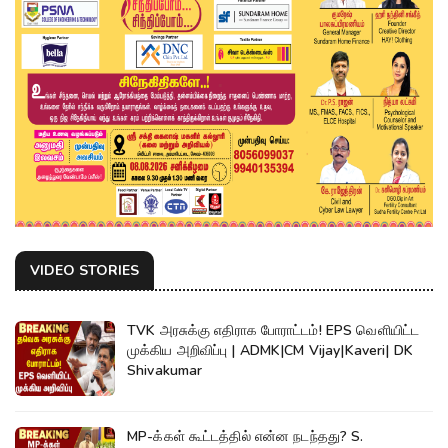
VIDEO STORIES
TVK அரசுக்கு எதிராக போராட்டம்! EPS வெளியிட்ட
முக்கிய அறிவிப்பு | ADMK|CM Vijay|Kaveri| DK
Shivakumar
MP-க்கள் கூட்டத்தில் என்ன நடந்தது? S.