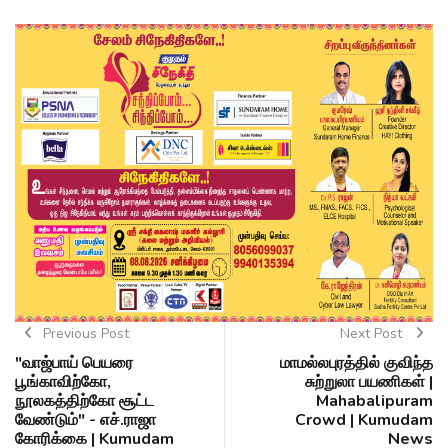
Previous Post
Next Post
"வாஜ்பாய் பெயரை
மாமல்லபுரத்தில் குவிந்த
பூங்காவிற்கோ,
சுற்றுலா பயணிகள் |
நூலகத்திற்கோ சூட்ட
Mahabalipuram
வேண்டும்" - எச்.ராஜா
Crowd | Kumudam
கோரிக்கை | Kumudam
News