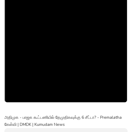
அதிமுக - பாஜக கூட்டணியில் தேமுதிகவுக்கு 6 சீட்டா? - Premalatha
கேள்வி | DMDK | Kumudam News