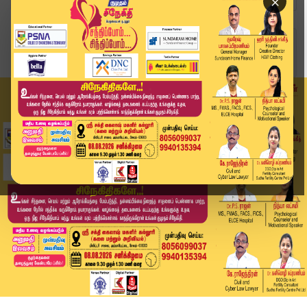
×
Home
வீடியோ ஸ்டோரி
செய்தியாளர் கேள்வியால் Tension-ஆன வைகோ! | MDMK ...