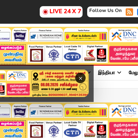
Follow Us On
LIVE 24 X 7
ு
சினிமா
அரசியல்
விளையாட்டு
இந்தியா
மேல
×
ுக்கு... | Raghava Lawre...