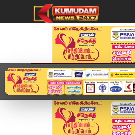
முகப்பு
விளையாட்டு
அண்மை
தமிழ்நாட
Home
வீடியோ ஸ்டோரி
மக்களுக்காக தான் அரசியல