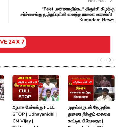
Next Post
"Feel பண்ணாதீங்க.." திருச்சி கிழக்கு
சர்ச்சைக்கு முற்றுப்புள்ளி வைத்த ராகவா லாரன்ஸ்! |
Kumudam News
IVE 24 X 7
‘
வீடியோ ஸ்டோரி
வீடியோ ஸ்டோரி
வந
க
ச
ஆபாச பேச்சுக்கு FULL
முதல்வருடன் தேமுதிக
S
STOP | Udhayanidhi |
துணை நிற்கும் சைகை
V
CM Vijay |
காட்டிய பிரேமலதா |