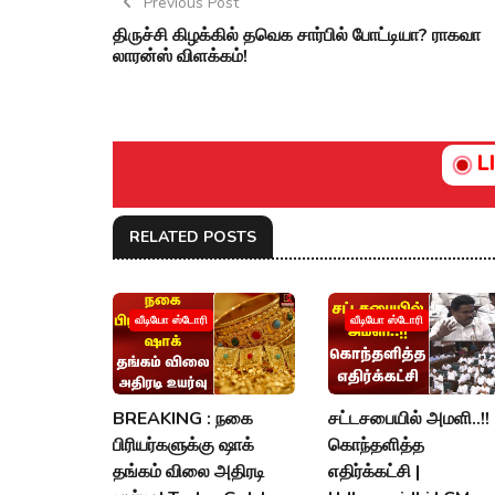
Previous Post
திருச்சி கிழக்கில் தவெக சார்பில் போட்டியா? ராகவா
லாரன்ஸ் விளக்கம்!
L
RELATED POSTS
வீடியோ ஸ்டோரி
வீடியோ ஸ்டோரி
BREAKING : நகை
சட்டசபையில் அமளி..!!
பிரியர்களுக்கு ஷாக்
கொந்தளித்த
தங்கம் விலை அதிரடி
எதிர்க்கட்சி |