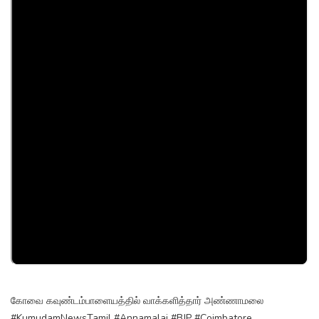
கோவை கவுண்டம்பாளையத்தில் வாக்களித்தார் அண்ணாமலை
#KumudamNewsTamil #Annamalai #BJP #Coimbatore