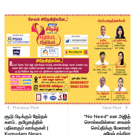
Previous Post
Next Post
சூடு பிடிக்கும் தேர்தல்
"No Need" என அஜித்
களம்.. தமிழகத்தில்
சொல்லவில்லை: வைரல்
பதிவாகும் வாக்குகள் |
செய்திக்கு மேலாளர்
Kumudam News
சுரேஷ் சந்திரா