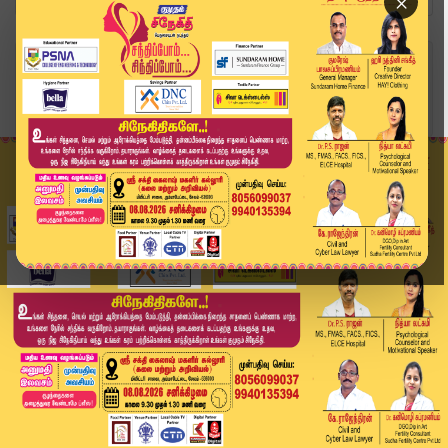
×
Home
வீடியோ ஸ்டோரி
கோவை கவுண்டம்பாளையத்தில் வாக்களித்தார்
அண்ணாமலை...