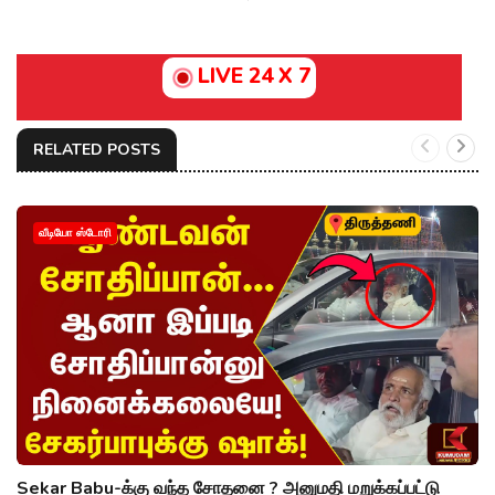
LIVE 24 X 7
RELATED POSTS
வீடியோ ஸ்டோரி
Sekar Babu-க்கு வந்த சோதனை ? அனுமதி மறுக்கப்பட்டு