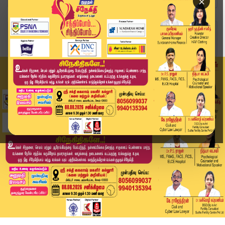
×
Home
வீடியோ ஸ்டோரி
TN Government | CM Vijay | சற்று நேரத்தில் அமைச...