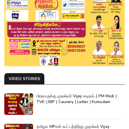
VIDEO STORIES
பிரதமருக்கு முதல்வர் Vijay கடிதம்..| PM Modi |
TVK | BJP | Cauvery | Letter | Kumudam
தமிழக MPகள் கூட்டத்திற்கு முதல்வர் Vijay