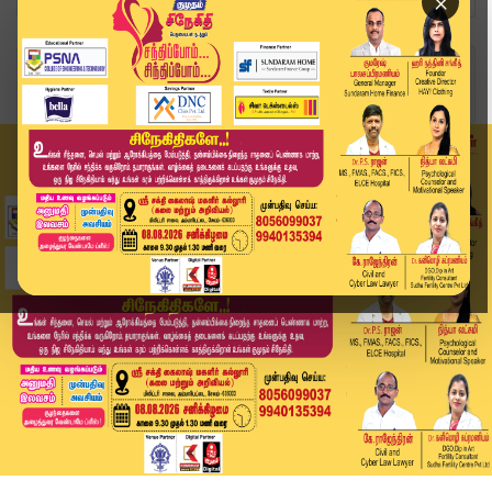
×
Home
வீடியோ ஸ்டோரி
TN Government | CM Vijay | ஆளுநருக்கு அமைச்சர்க...