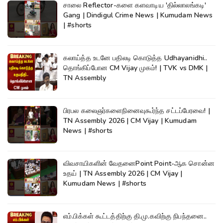
சாலை Reflector-களை களவாடிய 'தில்லாலங்கடி'
Gang | Dindigul Crime News | Kumudam News
| #shorts
கலாய்த்த உடனே பதிலடி கொடுத்த Udhayanidhi..
தொங்கிப்போன CM Vijay முகம்! | TVK vs DMK |
TN Assembly
பிரபல கலைஞர்களைநினைவுகூர்ந்த சட்டப்பேரவை! |
TN Assembly 2026 | CM Vijay | Kumudam
News | #shorts
விவசாயிகளின் வேதனைPoint Point-ஆக சொன்ன
உதய் | TN Assembly 2026 | CM Vijay |
Kumudam News | #shorts
எம்.பிக்கள் கூட்டத்திற்கு தி.மு.கவிற்கு நிபந்தனை..