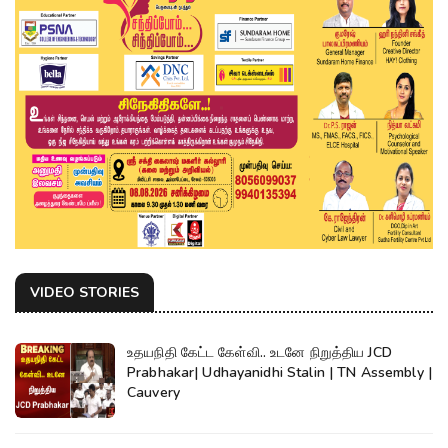
VIDEO STORIES
உதயநிதி கேட்ட கேள்வி.. உடனே நிறுத்திய JCD
Prabhakar| Udhayanidhi Stalin | TN Assembly |
Cauvery