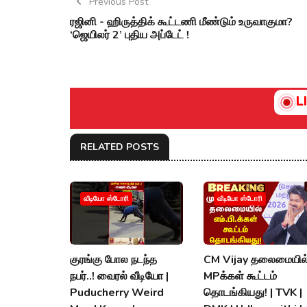
Previous Post
ரஜினி - ஹிருத்திக் கூட்டணி மீண்டும் உருவாகுமா?
‘ஜெயிலர் 2’ புதிய அப்டேட் !
L
RELATED POSTS
வீடியோ ஸ்டோரி
வீடியோ ஸ்டோரி
குரங்கு போல நடந்த
CM Vijay தலைமையில
நபர்..! வைரல் வீடியோ |
MPக்கள் கூட்டம்
Puducherry Weird
தொடங்கியது! | TVK |