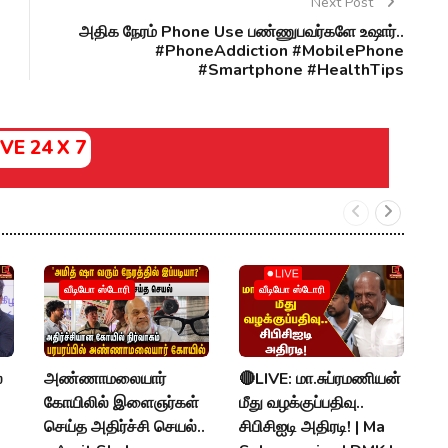
Next Post
அதிக நேரம் Phone Use பண்ணுபவர்களே உஷார்..
#PhoneAddiction #MobilePhone
#Smartphone #HealthTips
IVE 24 X 7
வீடியோ ஸ்டோரி
வீடியோ ஸ்டோரி
்
அண்ணாமலையார்
🔴LIVE: மா.சுப்ரமணியன்
க
கோயிலில் இளைஞர்கள்
மீது வழக்குப்பதிவு..
வழ
செய்த அதிர்ச்சி செயல்..
சிபிசிஐடி அதிரடி! | Ma
வ