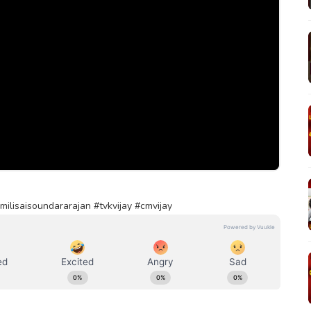
ilisaisoundararajan #tvkvijay #cmvijay