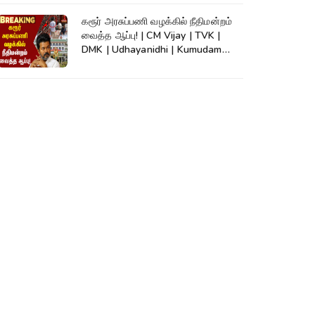
கரூர் அரசுப்பணி வழக்கில் நீதிமன்றம்
வைத்த ஆப்பு! | CM Vijay | TVK |
DMK | Udhayanidhi | Kumudam
News