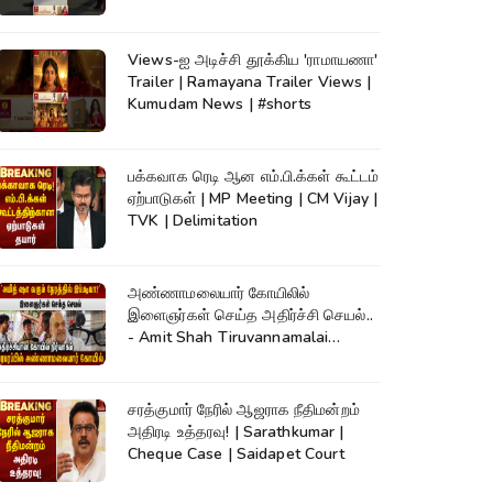
Views-ஐ அடிச்சி தூக்கிய 'ராமாயணா'
Trailer | Ramayana Trailer Views |
Kumudam News | #shorts
பக்கவாக ரெடி ஆன எம்.பி.க்கள் கூட்டம்
ஏற்பாடுகள் | MP Meeting | CM Vijay |
TVK | Delimitation
அண்ணாமலையார் கோயிலில்
இளைஞர்கள் செய்த அதிர்ச்சி செயல்..
- Amit Shah Tiruvannamalai
Temple
சரத்குமார் நேரில் ஆஜராக நீதிமன்றம்
அதிரடி உத்தரவு! | Sarathkumar |
Cheque Case | Saidapet Court