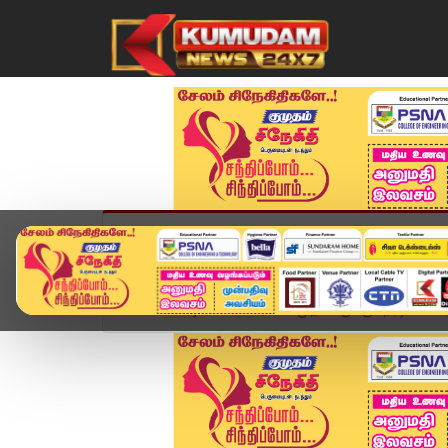
முகப்பு
விளையாட்டு
அண்மை
தமிழ்நாட
Home
வீடியோ ஸ்டோரி
முதல்வருக்கு நேரடியாக அ