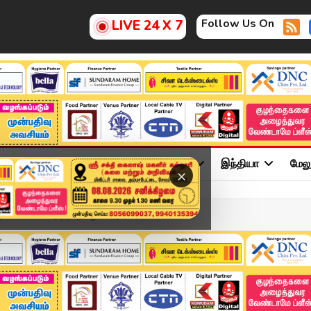
Follow Us On
LIVE 24 X 7
ு
சினிமா
அரசியல்
விளையாட்டு
இந்தியா
மேல
×
ட்வைஸ் கொடுத்த தமிழிசை |...